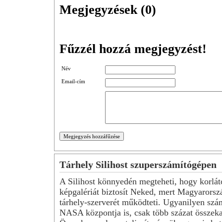
Megjegyzések (
0
)
Fűzzél hozzá megjegyzést!
Név
Email-cím
Tárhely Silihost szuperszámítógépen
A Silihost könnyedén megteheti, hogy korlát
képgalériát biztosít Neked, mert Magyarorsz
tárhely-szerverét működteti. Ugyanilyen szá
NASA központja is, csak több százat összeka