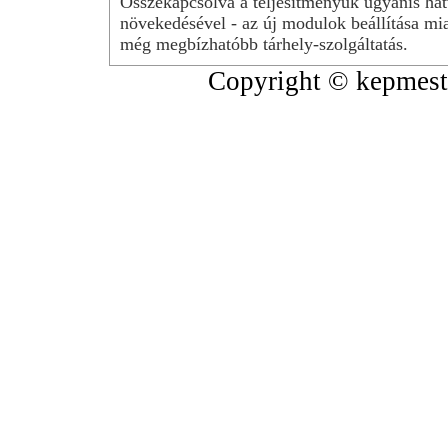
Összekapcsolva a teljesítményük ugyanis hat
növekedésével - az új modulok beállítása mia
még megbízhatóbb tárhely-szolgáltatás.
Copyright © kepmeste