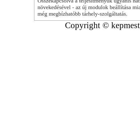
Összekapcsolva a teljesítményük ugyanis hat
növekedésével - az új modulok beállítása mia
még megbízhatóbb tárhely-szolgáltatás.
Copyright © kepmeste