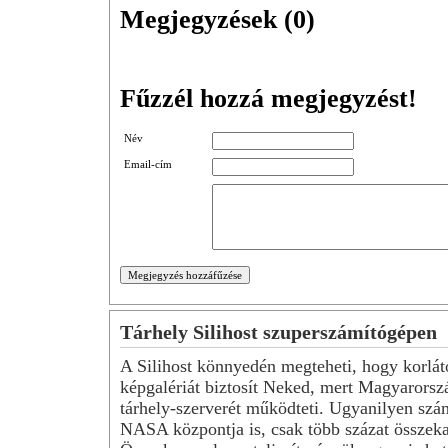
Megjegyzések (
0
)
Fűzzél hozzá megjegyzést!
Név
Email-cím
Tárhely Silihost szuperszámítógépen
A Silihost könnyedén megteheti, hogy korlát
képgalériát biztosít Neked, mert Magyarorsz
tárhely-szerverét működteti. Ugyanilyen szá
NASA központja is, csak több százat összeka