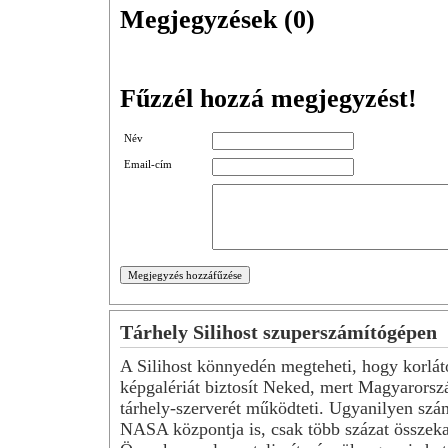
Megjegyzések (
0
)
Fűzzél hozzá megjegyzést!
Név
Email-cím
Tárhely Silihost szuperszámítógépen
A Silihost könnyedén megteheti, hogy korlát
képgalériát biztosít Neked, mert Magyarorsz
tárhely-szerverét működteti. Ugyanilyen szá
NASA központja is, csak több százat összeka