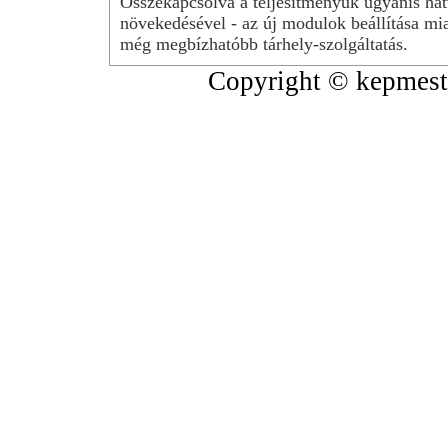
Összekapcsolva a teljesítményük ugyanis hat
növekedésével - az új modulok beállítása mia
még megbízhatóbb tárhely-szolgáltatás.
Copyright © kepmeste