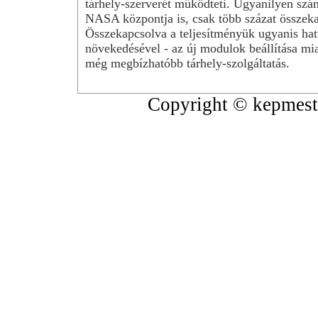
tárhely-szerverét működteti. Ugyanilyen szá
NASA központja is, csak több százat összeka
Összekapcsolva a teljesítményük ugyanis hat
növekedésével - az új modulok beállítása mia
még megbízhatóbb tárhely-szolgáltatás.
Copyright © kepmeste