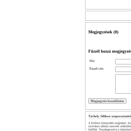
Megjegyzések (
0
)
Fűzzél hozzá megjegyzés
Név
Email-cím
Tárhely Silihost szuperszámít
A Silihost könnyedén megteheti, hog
nyilvános tárhely-szerverét működte
belőlük. Összekapcsolva a teljesítm