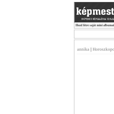
Hozd létre saját mini albuma
annika
|
Horoszkop