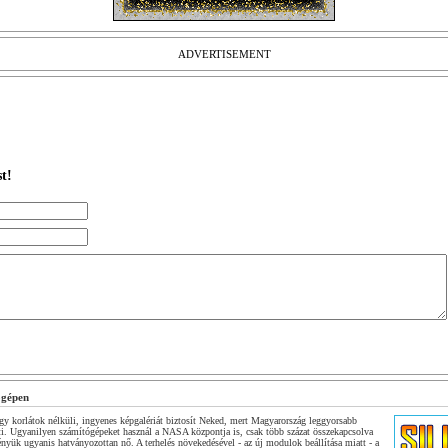
ADVERTISEMENT
t!
ógépen
y korlátok nélküli, ingyenes képgalériát biztosít Neked, mert Magyarország leggyorsabb
ti. Ugyanilyen számítógépeket használ a NASA központja is, csak több százat összekapcsolva
ényük ugyanis hatványozottan nő. A terhelés növekedésével - az új modulok beállítása miatt - a