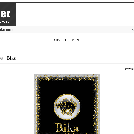
idat most!
K
ADVERTISEMENT
os
|
Bika
Összes 