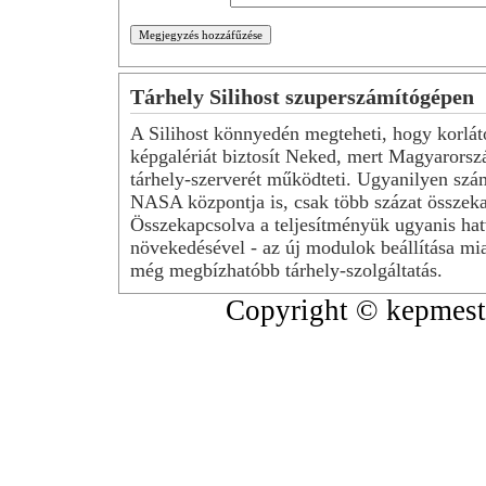
Tárhely Silihost szuperszámítógépen
A Silihost könnyedén megteheti, hogy korlát
képgalériát biztosít Neked, mert Magyarorsz
tárhely-szerverét működteti. Ugyanilyen szá
NASA központja is, csak több százat összeka
Összekapcsolva a teljesítményük ugyanis hat
növekedésével - az új modulok beállítása mia
még megbízhatóbb tárhely-szolgáltatás.
Copyright © kepmeste