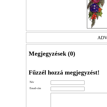
ADV
Megjegyzések (
0
)
Fűzzél hozzá megjegyzést!
Név
Email-cím