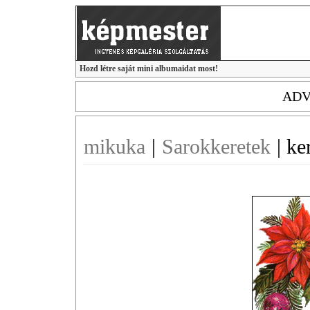
Hozd létre saját mini albumaidat most!
ADV
mikuka
|
Sarokkeretek
|
ke