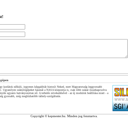
t!
ógépen
y korlátok nélküli, ingyenes képgalériát biztosít Neked, mert Magyarország leggyorsabb
ti. Ugyanilyen számítógépeket használ a NASA központja is, csak több százat összekapcsolva
ényük ugyanis hatványozottan nő. A terhelés növekedésével - az új modulok beállítása miatt - a
 még gyorsabb, még megbízhatóbb tárhely-szolgáltatás.
Copyright © kepmester.hu. Minden jog fenntartva.