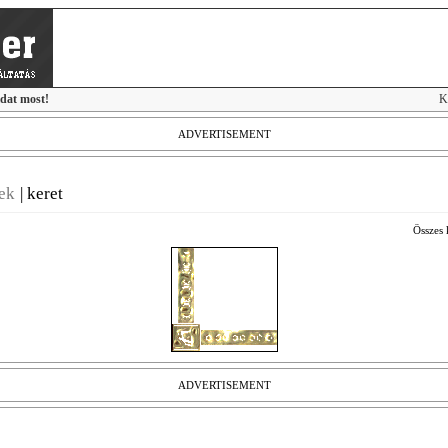
idat most!
K
ADVERTISEMENT
ek
|
keret
Összes 
ADVERTISEMENT