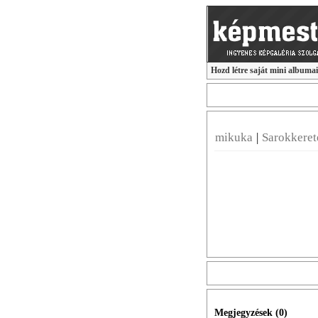
Hozd létre saját mini albuma
mikuka
|
Sarokkeret
Megjegyzések (
0
)