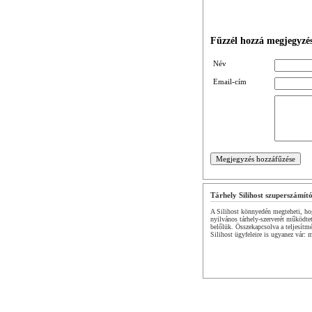
Fűzzél hozzá megjegyzés
Név
Email-cím
Tárhely Silihost szuperszámít
A Silihost könnyedén megteheti, hog
nyilvános tárhely-szerverét működte
belőlük. Összekapcsolva a teljesítm
Silihost ügyfeleire is ugyanez vár: