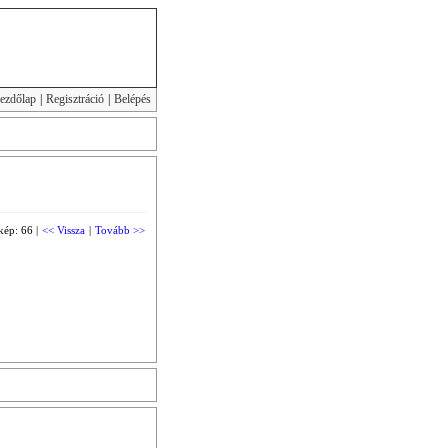
ezdőlap
|
Regisztráció
|
Belépés
kép: 66 |
<< Vissza
|
Tovább >>