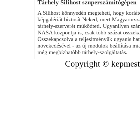
Tárhely Silihost szuperszámítógépen
A Silihost könnyedén megteheti, hogy korlát
képgalériát biztosít Neked, mert Magyarorsz
tárhely-szerverét működteti. Ugyanilyen szá
NASA központja is, csak több százat összeka
Összekapcsolva a teljesítményük ugyanis hat
növekedésével - az új modulok beállítása mia
még megbízhatóbb tárhely-szolgáltatás.
Copyright © kepmeste