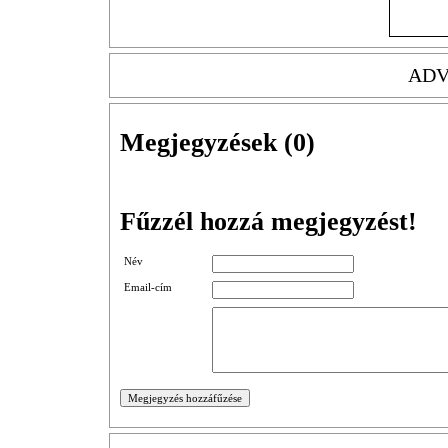
ADV
Megjegyzések (
0
)
Fűzzél hozzá megjegyzést!
Név
Email-cím