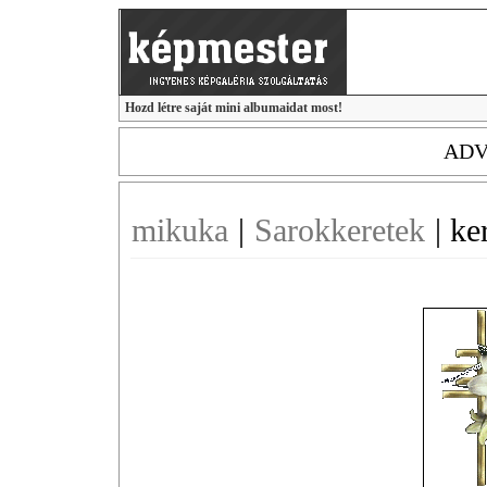
Hozd létre saját mini albumaidat most!
ADV
mikuka
|
Sarokkeretek
|
ke