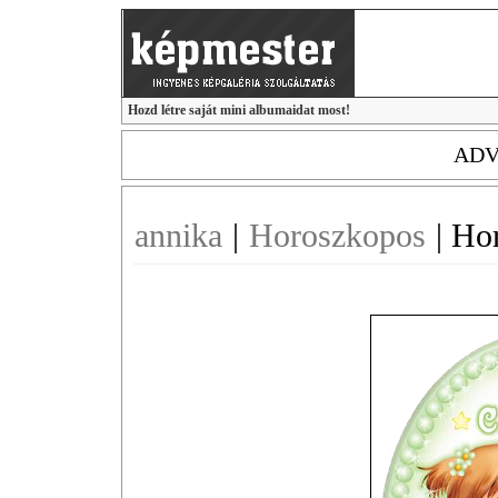
Hozd létre saját mini albumaidat most!
ADV
annika
|
Horoszkopos
|
Ho