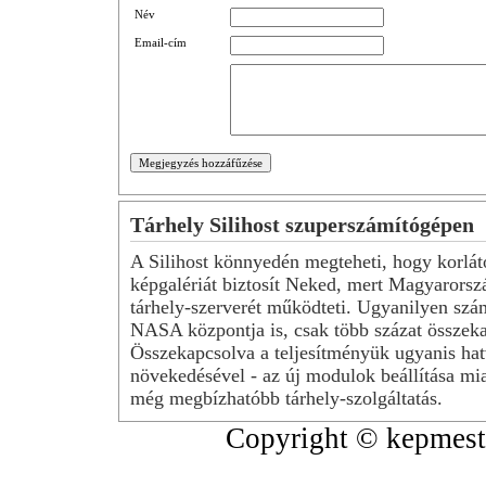
Név
Email-cím
Tárhely Silihost szuperszámítógépen
A Silihost könnyedén megteheti, hogy korlát
képgalériát biztosít Neked, mert Magyarorsz
tárhely-szerverét működteti. Ugyanilyen szá
NASA központja is, csak több százat összeka
Összekapcsolva a teljesítményük ugyanis hat
növekedésével - az új modulok beállítása mia
még megbízhatóbb tárhely-szolgáltatás.
Copyright © kepmeste