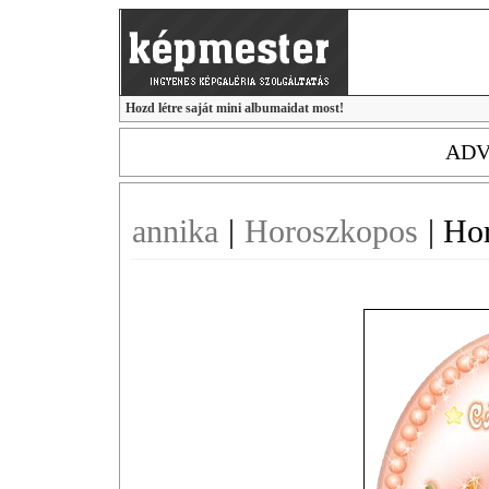
Hozd létre saját mini albumaidat most!
ADV
annika
|
Horoszkopos
|
Ho