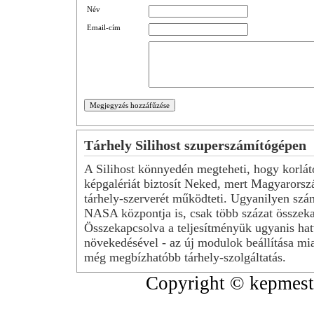
Név
Email-cím
Tárhely Silihost szuperszámítógépen
A Silihost könnyedén megteheti, hogy korlát
képgalériát biztosít Neked, mert Magyarorsz
tárhely-szerverét működteti. Ugyanilyen szá
NASA központja is, csak több százat összeka
Összekapcsolva a teljesítményük ugyanis hat
növekedésével - az új modulok beállítása mia
még megbízhatóbb tárhely-szolgáltatás.
Copyright © kepmeste