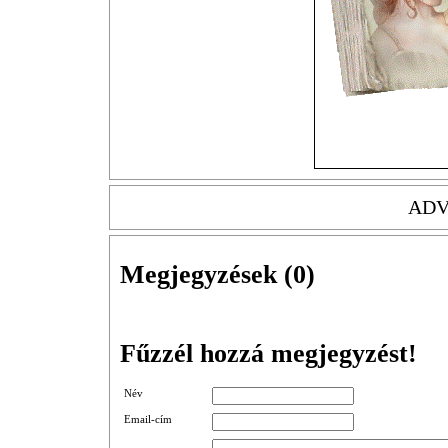
ADV
Megjegyzések (
0
)
Fűzzél hozzá megjegyzést!
Név
Email-cím