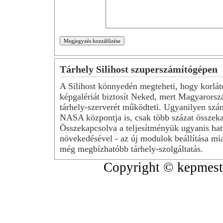
Tárhely Silihost szuperszámítógépen
A Silihost könnyedén megteheti, hogy korlát
képgalériát biztosít Neked, mert Magyarorsz
tárhely-szerverét működteti. Ugyanilyen szá
NASA központja is, csak több százat összeka
Összekapcsolva a teljesítményük ugyanis hat
növekedésével - az új modulok beállítása mia
még megbízhatóbb tárhely-szolgáltatás.
Copyright © kepmeste