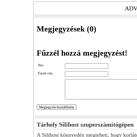
ADV
Megjegyzések (
0
)
Fűzzél hozzá megjegyzést!
Név
Email-cím
Tárhely Silihost szuperszámítógépen
A Silihost könnyedén megteheti, hogy korlát