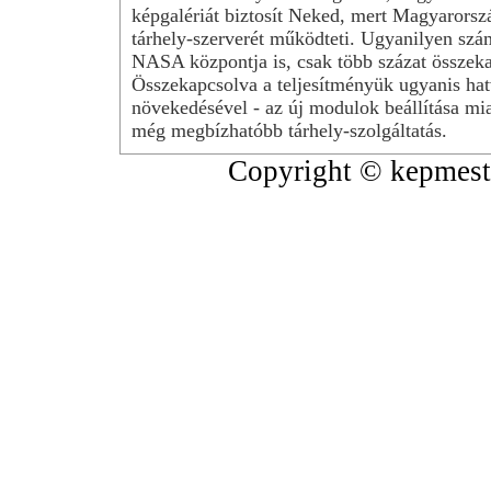
képgalériát biztosít Neked, mert Magyarorsz
tárhely-szerverét működteti. Ugyanilyen szá
NASA központja is, csak több százat összeka
Összekapcsolva a teljesítményük ugyanis hat
növekedésével - az új modulok beállítása mia
még megbízhatóbb tárhely-szolgáltatás.
Copyright © kepmeste