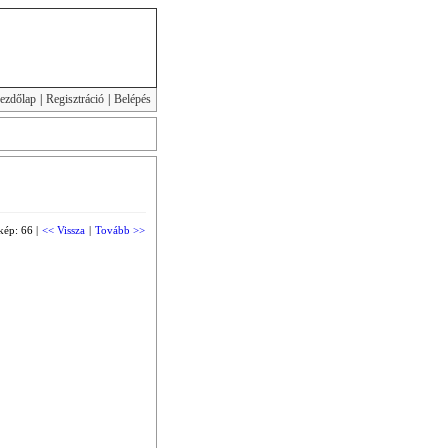
ezdőlap
|
Regisztráció
|
Belépés
kép: 66 |
<< Vissza
|
Tovább >>