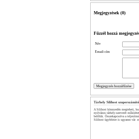
Megjegyzések (
0
)
Fűzzél hozzá megjegyzés
Név
Email-cím
Tárhely Silihost szuperszámít
A Silihost könnyedén megteheti, hog
nyilvános tárhely-szerverét működte
belőlük. Összekapcsolva a teljesítm
Silihost ügyfeleire is ugyanez vár: