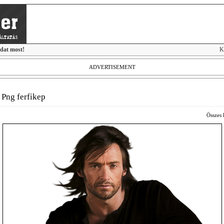
idat most!
K
ADVERTISEMENT
|
Png ferfikep
Összes 