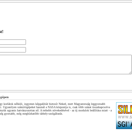
t!
ógépen
y korlátok nélküli, ingyenes képgalériát biztosít Neked, mert Magyarország leggyorsabb
ti. Ugyanilyen számítógépeket használ a NASA központja is, csak több százat összekapcsolva
ényük ugyanis hatványozottan nő. A terhelés növekedésével - az új modulok beállítása miatt - a
 még gyorsabb, még megbízhatóbb tárhely-szolgáltatás.