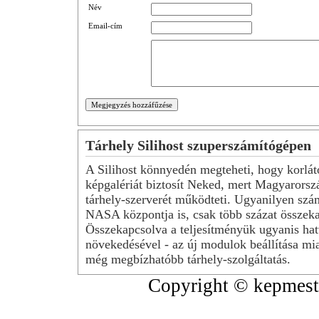
Név
Email-cím
Tárhely Silihost szuperszámítógépen
A Silihost könnyedén megteheti, hogy korlát
képgalériát biztosít Neked, mert Magyarorsz
tárhely-szerverét működteti. Ugyanilyen szá
NASA központja is, csak több százat összeka
Összekapcsolva a teljesítményük ugyanis hat
növekedésével - az új modulok beállítása mia
még megbízhatóbb tárhely-szolgáltatás.
Copyright © kepmeste