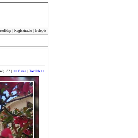
ezdőlap
|
Regisztráció
|
Belépés
kép: 52 |
<< Vissza
|
Tovább >>