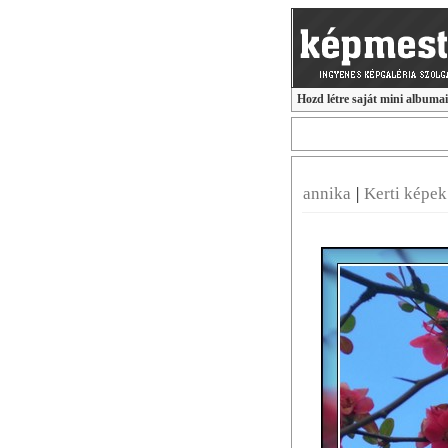
Hozd létre saját mini albuma
annika
|
Kerti képe