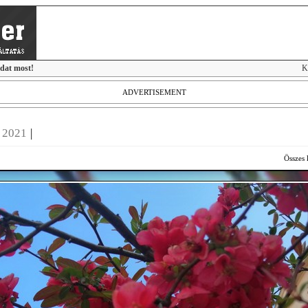
idat most!
K
ADVERTISEMENT
k 2021
|
Összes 