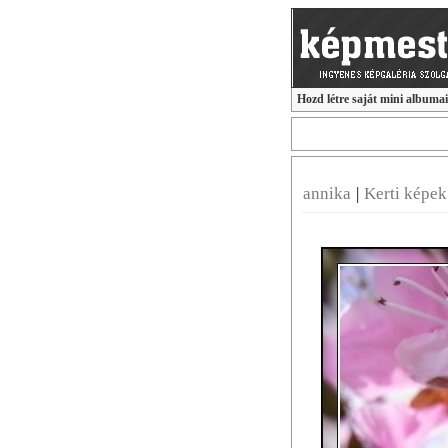
Hozd létre saját mini albuma
annika
|
Kerti képe