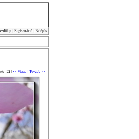
ezdőlap
|
Regisztráció
|
Belépés
kép: 52 |
<< Vissza
|
Tovább >>