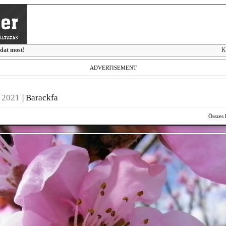
idat most!
K
ADVERTISEMENT
k 2021
|
Barackfa
Összes 