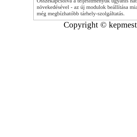
Összekapcsolva a teljesítményük ugyanis hat
növekedésével - az új modulok beállítása mia
még megbízhatóbb tárhely-szolgáltatás.
Copyright © kepmeste