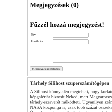
Megjegyzések (
0
)
Fűzzél hozzá megjegyzést!
Név
Email-cím
Tárhely Silihost szuperszámítógépen
A Silihost könnyedén megteheti, hogy korlát
képgalériát biztosít Neked, mert Magyarorsz
tárhely-szerverét működteti. Ugyanilyen szá
NASA központja is, csak több százat összeka