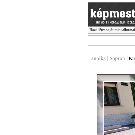
Hozd létre saját mini albuma
annika
|
Sopron
|
Ku