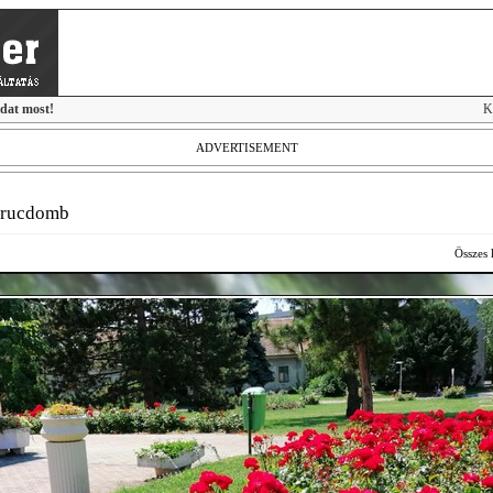
idat most!
K
ADVERTISEMENT
rucdomb
Összes 