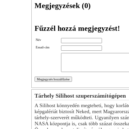
Megjegyzések (
0
)
Fűzzél hozzá megjegyzést!
Név
Email-cím
Tárhely Silihost szuperszámítógépen
A Silihost könnyedén megteheti, hogy korlát
képgalériát biztosít Neked, mert Magyarorsz
tárhely-szerverét működteti. Ugyanilyen szá
NASA központja is, csak több százat összeka