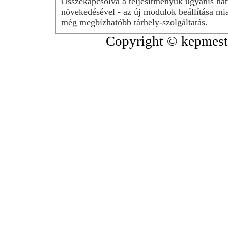
Összekapcsolva a teljesítményük ugyanis hat
növekedésével - az új modulok beállítása mia
még megbízhatóbb tárhely-szolgáltatás.
Copyright © kepmeste