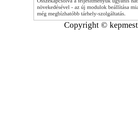
Összekapcsolva a teljesítményük ugyanis hat
növekedésével - az új modulok beállítása mia
még megbízhatóbb tárhely-szolgáltatás.
Copyright © kepmeste