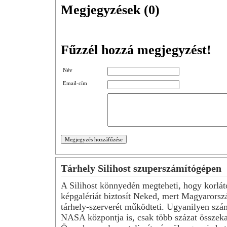
Megjegyzések (
0
)
Fűzzél hozzá megjegyzést!
Név
Email-cím
Tárhely Silihost szuperszámítógépen
A Silihost könnyedén megteheti, hogy korlát
képgalériát biztosít Neked, mert Magyarorsz
tárhely-szerverét működteti. Ugyanilyen szá
NASA központja is, csak több százat összeka