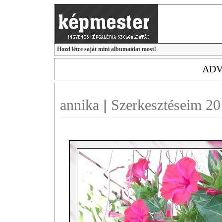
Hozd létre saját mini albumaidat most!
ADV
annika
|
Szerkesztéseim 2