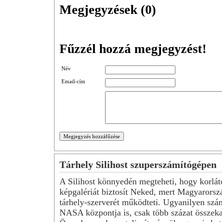
Megjegyzések (
0
)
Fűzzél hozzá megjegyzést!
Név
Email-cím
Tárhely Silihost szuperszámítógépen
A Silihost könnyedén megteheti, hogy korlát
képgalériát biztosít Neked, mert Magyarorsz
tárhely-szerverét működteti. Ugyanilyen szá
NASA központja is, csak több százat összeka