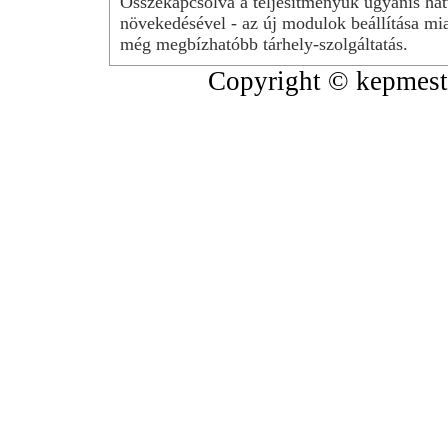
Összekapcsolva a teljesítményük ugyanis hat
növekedésével - az új modulok beállítása mia
még megbízhatóbb tárhely-szolgáltatás.
Copyright © kepmeste