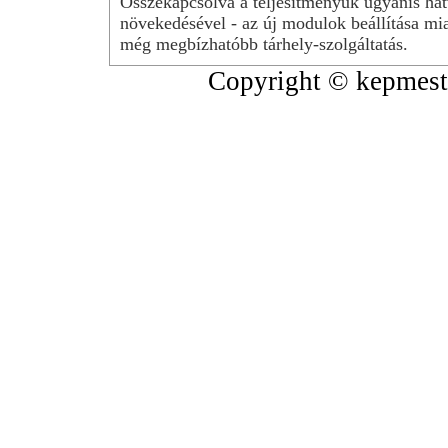
Összekapcsolva a teljesítményük ugyanis hat
növekedésével - az új modulok beállítása mia
még megbízhatóbb tárhely-szolgáltatás.
Copyright © kepmeste