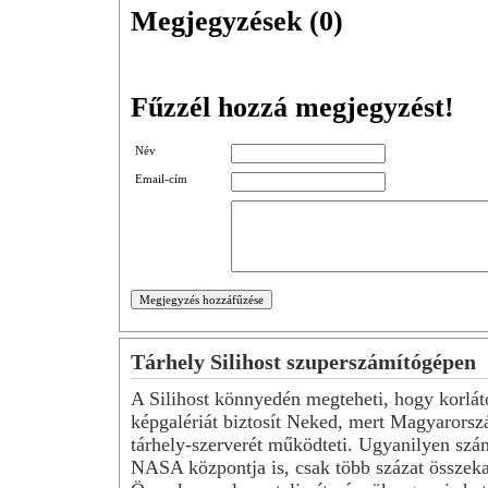
Megjegyzések (
0
)
Fűzzél hozzá megjegyzést!
Név
Email-cím
Tárhely Silihost szuperszámítógépen
A Silihost könnyedén megteheti, hogy korlát
képgalériát biztosít Neked, mert Magyarorsz
tárhely-szerverét működteti. Ugyanilyen szá
NASA központja is, csak több százat összeka