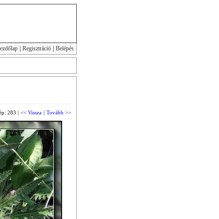
ezdőlap
|
Regisztráció
|
Belépés
ép: 283 |
<< Vissza
|
Tovább >>