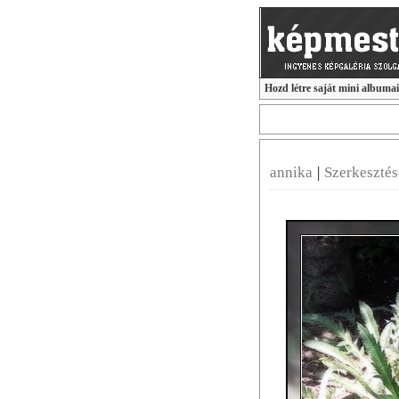
Hozd létre saját mini albuma
annika
|
Szerkeszté