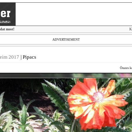
idat most!
K
ADVERTISEMENT
seim 2017
|
Pipacs
Összes k