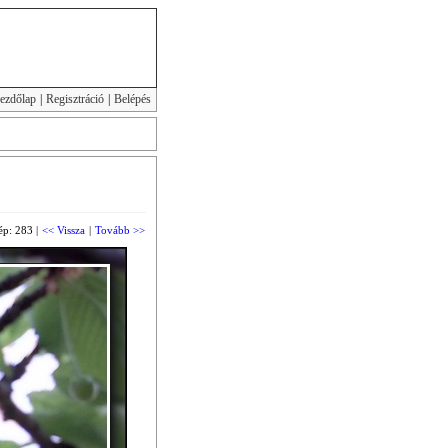
ezdőlap
|
Regisztráció
|
Belépés
ép: 283 |
<< Vissza
|
Tovább >>