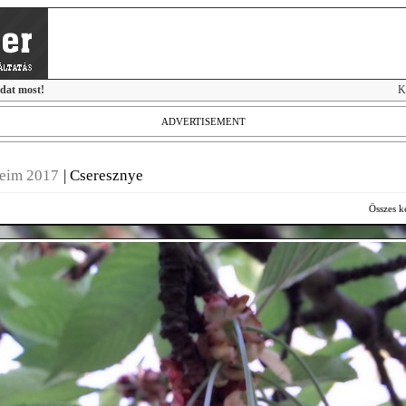
idat most!
K
ADVERTISEMENT
seim 2017
|
Cseresznye
Összes k