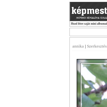
Hozd létre saját mini albuma
annika
|
Szerkeszté