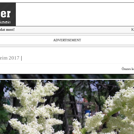
idat most!
K
ADVERTISEMENT
seim 2017
|
Összes k