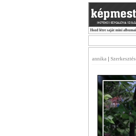
Hozd létre saját mini albuma
annika
|
Szerkeszté