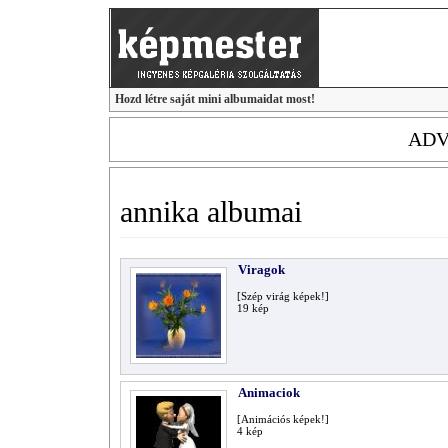
Hozd létre saját mini albumaidat most!
ADV
annika
albumai
Viragok
[Szép virág képek!]
19
kép
Animaciok
[Animációs képek!]
4
kép