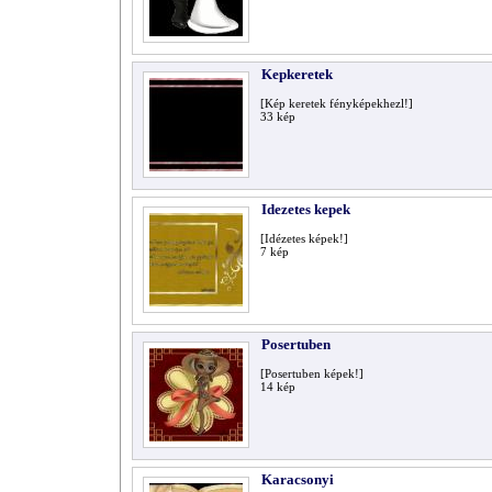
Kepkeretek
[Kép keretek fényképekhezl!]
33
kép
Idezetes kepek
[Idézetes képek!]
7
kép
Posertuben
[Posertuben képek!]
14
kép
Karacsonyi