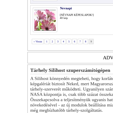
Nevnapi
[NÉVNAPI KÉPESLAPOK!]
40
kép
« Vissza
1
2
3
4
5
6
7
8
9
ADV
Tárhely Silihost szuperszámítógépen
A Silihost könnyedén megteheti, hogy korlát
képgalériát biztosít Neked, mert Magyarorsz
tárhely-szerverét működteti. Ugyanilyen szá
NASA központja is, csak több százat összeka
Összekapcsolva a teljesítményük ugyanis hat
növekedésével - az új modulok beállítása mia
még megbízhatóbb tárhely-szolgáltatás.