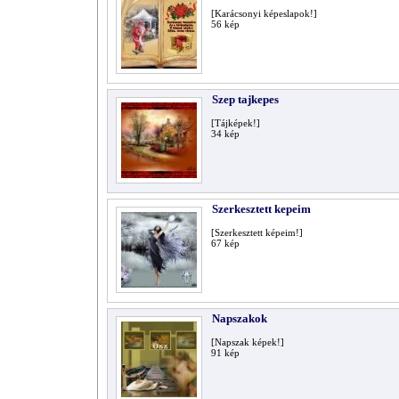
[Karácsonyi képeslapok!]
56
kép
Szep tajkepes
[Tájképek!]
34
kép
Szerkesztett kepeim
[Szerkesztett képeim!]
67
kép
Napszakok
[Napszak képek!]
91
kép